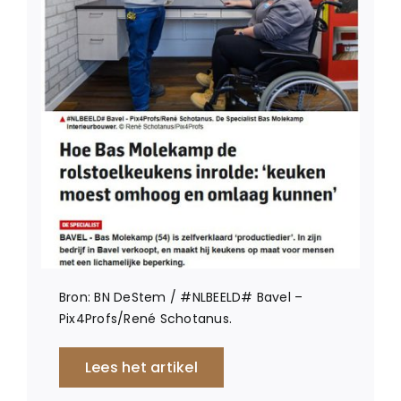
Bron: BN DeStem / #NLBEELD# Bavel –
Pix4Profs/René Schotanus.
Lees het artikel