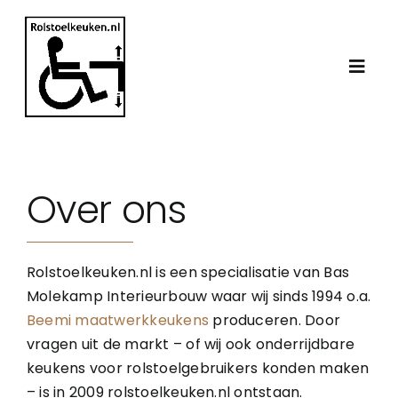
Ga
naar
inhoud
Toggl
Navig
Home
Over ons
De rolstoelkeuken
WMO keuken
Rolstoelkeuken.nl is een specialisatie van Bas
Molekamp Interieurbouw waar wij sinds 1994 o.a.
Beemi maatwerkkeukens
produceren. Door
Werkwijze
vragen uit de markt – of wij ook onderrijdbare
keukens voor rolstoelgebruikers konden maken
– is in 2009 rolstoelkeuken.nl ontstaan.