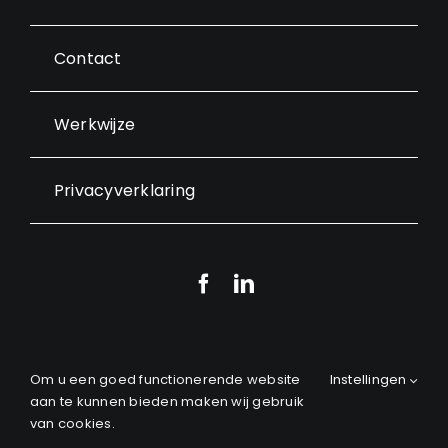
Contact
Werkwijze
Privacyverklaring
© 2012 - 2026
• Rolstoelkeuken.nl is onderdeel van
Om u een goed functionerende website
Instellingen
Beemi Bas Molekamp Interieurbouw • All Rights
aan te kunnen bieden maken wij gebruik
Reserved • Powered by
Marcothing
van cookies.