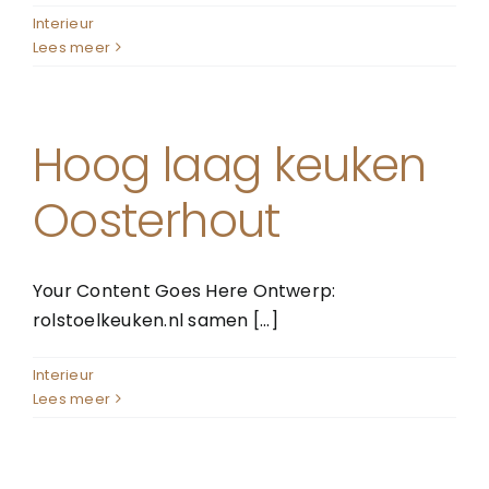
Foto’s
Interieur
Lees meer
Over ons
Hoog laag keuken
Contact
Oosterhout
Your Content Goes Here Ontwerp:
rolstoelkeuken.nl samen [...]
Interieur
Lees meer