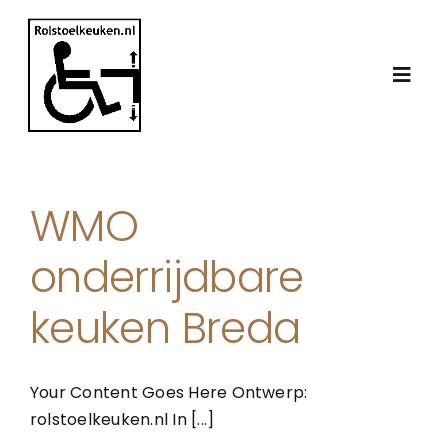
Ga
naar
inhoud
Toggl
Navig
Home
WMO
De rolstoelkeuken
onderrijdbare
WMO keuken
keuken Breda
Werkwijze
Your Content Goes Here Ontwerp:
rolstoelkeuken.nl In [...]